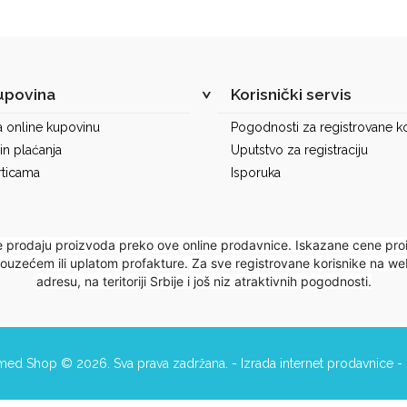
upovina
Korisnički servis
a online kupovinu
Pogodnosti za registrovane ko
in plaćanja
Uputstvo za registraciju
rticama
Isporuka
e prodaju proizvoda preko ove online prodavnice. Iskazane cene pro
 pouzećem ili uplatom profakture. Za sve registrovane korisnike na
adresu, na teritoriji Srbije i još niz atraktivnih pogodnosti.
:med Shop © 2026. Sva prava zadržana. -
Izrada internet prodavnice
-