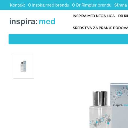
Kontakt
O Inspira:med brendu
O Dr Rimpler brendu
Strana 
INSPIRA:MED NEGA LICA
DR R
SREDSTVA ZA PRANJE PODOV