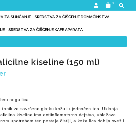
0
IJA ZA SUNČANJE
SREDSTVA ZA ČIŠĆENJE DOMAĆINSTVA
IJE
SREDSTVA ZA ČIŠĆENJE KAFE APARATA
licilne kiseline (150 ml)
er
ebnu negu lica.
ng tonik za savršeno glatku kožu i ujednačen ten. Uklanja
Salicilna kiselina ima antiinflamatorno dejstvo, ublažava
vnom upotrebom ten postaje čistiji, a koža lica dobija svež i