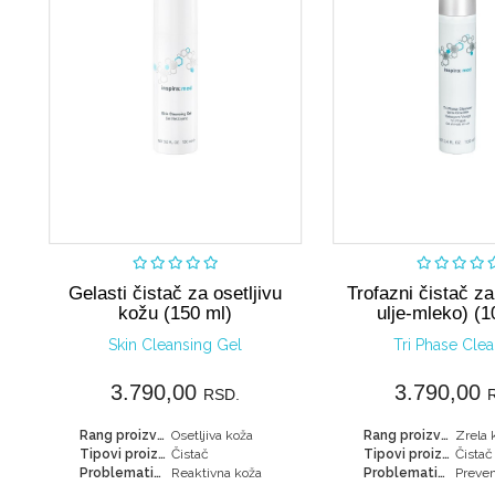
Nije dostupno
Ku
Gelasti čistač za osetljivu
Trofazni čistač za 
kožu (150 ml)
ulje-mleko) (1
Skin Cleansing Gel
Tri Phase Cle
3.790,00
3.790,00
RSD.
Rang proizvoda:
Osetljiva koža
Rang proizvoda:
Zrela 
Tipovi proizvoda:
Čistač
Tipovi proizvoda:
Čistač
Problematike:
Reaktivna koža
Problematike: