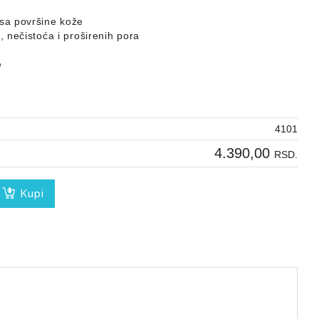
 sa površine kože
, nečistoća i proširenih pora
e
4101
4.390,00
RSD.
Kupi