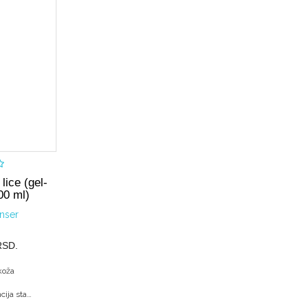
pi
lice (gel-
00 ml)
anser
RSD.
koža
Prevencija starenja