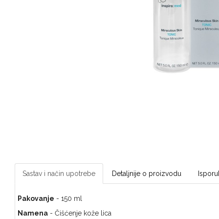
Sastav i način upotrebe
Detaljnije o proizvodu
Isporu
Pakovanje
- 150 ml
Namena
- Čišćenje kože lica