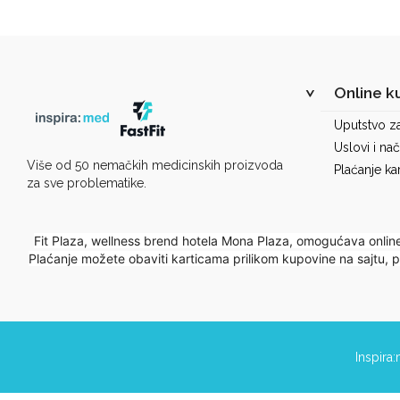
Online k
Uputstvo z
Uslovi i nač
Više od 50 nemačkih medicinskih proizvoda
Plaćanje ka
za sve problematike.
Fit Plaza, wellness brend hotela Mona Plaza, omogućava onlin
Plaćanje možete obaviti karticama prilikom kupovine na sajtu,
Inspira