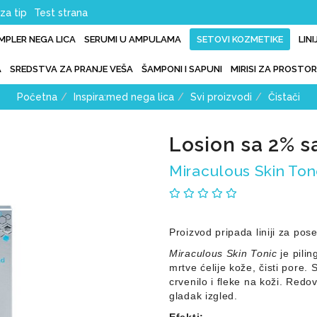
za tip
Test strana
IMPLER NEGA LICA
SERUMI U AMPULAMA
SETOVI KOZMETIKE
LIN
A
SREDSTVA ZA PRANJE VEŠA
ŠAMPONI I SAPUNI
MIRISI ZA PROSTOR
Početna
Inspira:med nega lica
Svi proizvodi
Čistači
Losion sa 2% sa
Miraculous Skin Ton
Proizvod pripada liniji za pos
Miraculous Skin Tonic
je pili
mrtve ćelije kože, čisti pore. 
crvenilo i fleke na koži. Redo
gladak izgled.