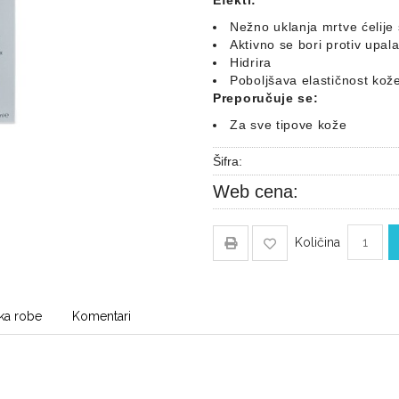
Efekti:
Nežno uklanja mrtve ćelije
Aktivno se bori protiv upala
Hidrira
Poboljšava elastičnost kož
Preporučuje se:
Za sve tipove kože
Šifra:
Web cena:
Količina
ka robe
Komentari