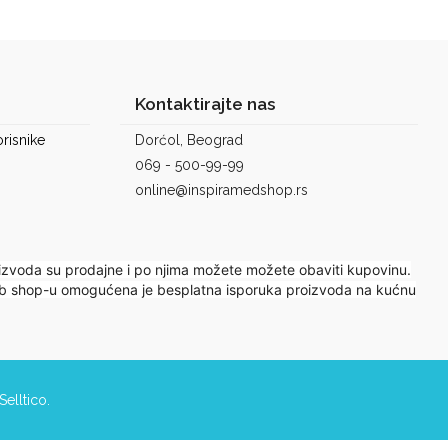
Kontaktirajte nas
risnike
Dorćol, Beograd
069 - 500-99-99
online@inspiramedshop.rs
izvoda su prodajne i po njima možete možete obaviti kupovinu.
 web shop-u omogućena je besplatna isporuka proizvoda na kućnu
Selltico.