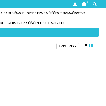
0
IJA ZA SUNČANJE
SREDSTVA ZA ČIŠĆENJE DOMAĆINSTVA
IJE
SREDSTVA ZA ČIŠĆENJE KAFE APARATA
Cena: Min