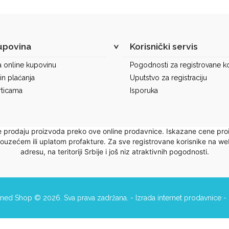
upovina
Korisnički servis
a online kupovinu
Pogodnosti za registrovane ko
in plaćanja
Uputstvo za registraciju
rticama
Isporuka
e prodaju proizvoda preko ove online prodavnice. Iskazane cene pro
 pouzećem ili uplatom profakture. Za sve registrovane korisnike na
adresu, na teritoriji Srbije i još niz atraktivnih pogodnosti.
:med Shop © 2026. Sva prava zadržana. -
Izrada internet prodavnice
-