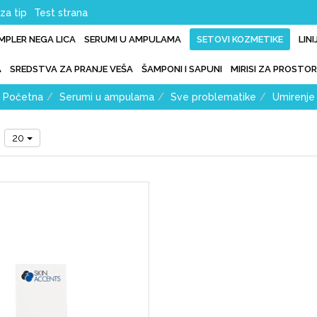
za tip
Test strana
IMPLER NEGA LICA
SERUMI U AMPULAMA
SETOVI KOZMETIKE
LIN
A
SREDSTVA ZA PRANJE VEŠA
ŠAMPONI I SAPUNI
MIRISI ZA PROSTOR
Početna
Serumi u ampulama
Sve problematike
Umirenje
1
20