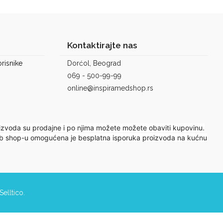
Kontaktirajte nas
risnike
Dorćol, Beograd
069 - 500-99-99
online@inspiramedshop.rs
izvoda su prodajne i po njima možete možete obaviti kupovinu.
 web shop-u omogućena je besplatna isporuka proizvoda na kućnu
Selltico.