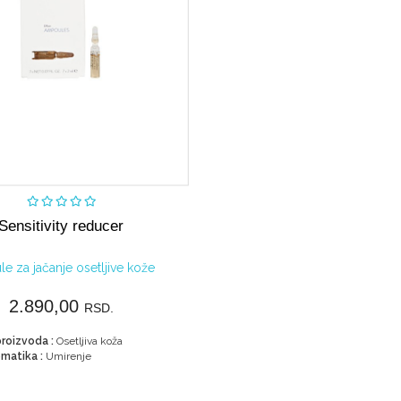
Kupi
Sensitivity reducer
e za jačanje osetljive kože
2.890,00
RSD.
roizvoda :
Osetljiva koža
matika :
Umirenje