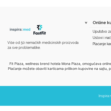
Online k
Uputstvo z
Uslovi i nač
Više od 50 nemačkih medicinskih proizvoda
Plaćanje ka
za sve problematike.
Fit Plaza, wellness brend hotela Mona Plaza, omogućava onlin
Plaćanje možete obaviti karticama prilikom kupovine na sajtu,
Inspira