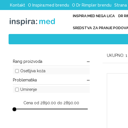
Kontakt
O Inspira:med brendu
O Dr Rimpler brendu
Strana 
INSPIRA:MED NEGA LICA
DR R
SREDSTVA ZA PRANJE PODOV
UKUPNO: 
Rang proizvoda
Osetljiva koža
Problematika
Umirenje
Cena od 2890.00 do 2890.00