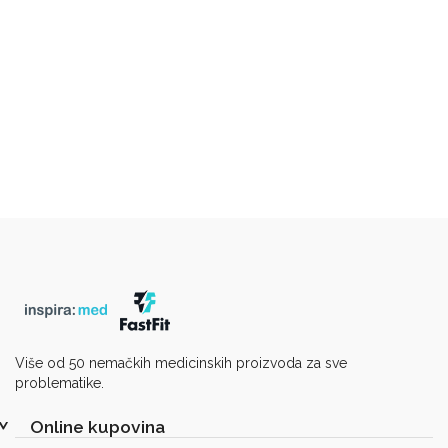
Sredstva
za
čišćenje
domaćinstva
Sredstva
za
pranje
podova
Sredstva
za
pranje
veša
Šamponi
sapuni
Mirisi
Više od 50 nemačkih medicinskih proizvoda za sve
za
problematike.
prostorije
Online kupovina
Sredstva