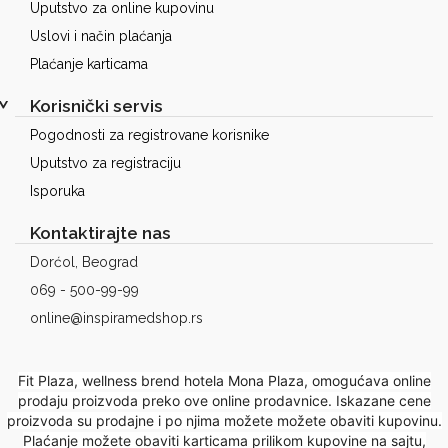
za
Uputstvo za online kupovinu
čišćenje
Uslovi i način plaćanja
kafe
Plaćanje karticama
aparata
Korisnički servis
Pogodnosti za registrovane korisnike
Uputstvo za registraciju
Isporuka
Kontaktirajte nas
Dorćol, Beograd
069 - 500-99-99
online@inspiramedshop.rs
Fit Plaza, wellness brend hotela Mona Plaza, omogućava online
prodaju proizvoda preko ove online prodavnice. Iskazane cene
proizvoda su prodajne i po njima možete možete obaviti kupovinu.
Plaćanje možete obaviti karticama prilikom kupovine na sajtu,