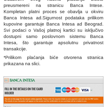
Sredstva
preusmereni na stranicu Banca Intese.
za
čišćenje
Kompletan platni proces se obavlja u okviru
domaćinstva
Banca Intesa ad.
Sigurnost podataka prilikom
Sredstva
kupovine garantuje Banca Intesa ad Beograd.
za
Svi podaci o Vašoj platnoj kartici su isključivo
pranje
dostupni samo poslovnom sistemu Banca
podova
Intesa, što garantuje apsolutnu privatnost
Sredstva
transakcije.
za
pranje
*Prilikom plaćanja biće otvorena stranica
veša
prikazana na slici.
Šamponi
sapuni
Mirisi
za
prostorije
Sredstva