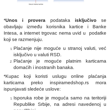
*
Unos i provera
podataka
isključivo
se
obavljaju između korisnika kartice i Banke
Intesa, a internet trgovac nema uvid u podatke
koji se razmenjuju.
Plaćanje nije moguće u stranoj valuti, već
isključivo u valuti RSD.
Plaćanje je moguće platnim karticama
domaćih i inostranih banaka.
*Kupac koji koristi uslugu online plaćanja
karticama preko inspiramedshop.rs mora
ispunjavati sledeće uslove:
Isporuka robe je moguća samo na teritoriji
Republike Srbije, na adresi navedenoj u