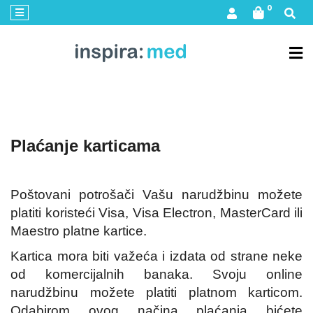
×
0
Inspira:med
nega
lica
Dr
Rimpler
nega
Plaćanje karticama
lica
Serumi
u
Poštovani potrošači Vašu narudžbinu možete
ampulama
platiti koristeći Visa, Visa Electron, MasterCard ili
Setovi
Maestro platne kartice.
kozmetike
Kartica mora biti važeća i izdata od strane neke
Linija
od komercijalnih banaka. Svoju online
za
sunčanje
narudžbinu možete platiti platnom karticom.
Odabirom ovog načina plaćanja bićete