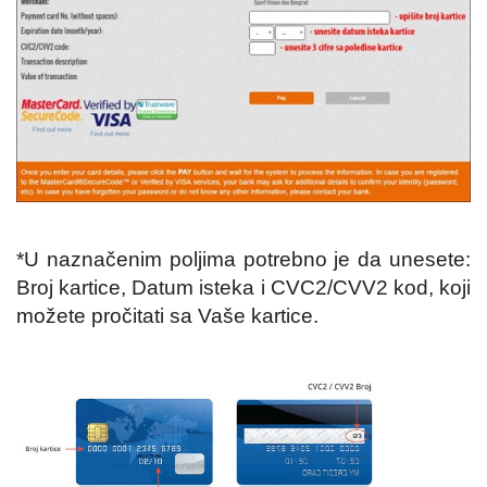
za
čišćenje
kafe
aparata
*U naznačenim poljima potrebno je da unesete:
Broj kartice, Datum isteka i CVC2/CVV2 kod, koji
možete pročitati sa Vaše kartice.