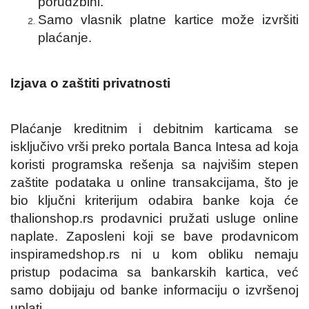
porudžbini.
Samo vlasnik platne kartice može izvršiti
plaćanje.
Izjava o zaštiti privatnosti
Plaćanje kreditnim i debitnim karticama se
isključivo vrši preko portala Banca Intesa ad koja
koristi programska rešenja sa najvišim stepen
zaštite podataka u online transakcijama, što je
bio ključni kriterijum odabira banke koja će
thalionshop.rs prodavnici pružati usluge online
naplate. Zaposleni koji se bave prodavnicom
inspiramedshop.rs ni u kom obliku nemaju
pristup podacima sa bankarskih kartica, već
samo dobijaju od banke informaciju o izvršenoj
uplati.