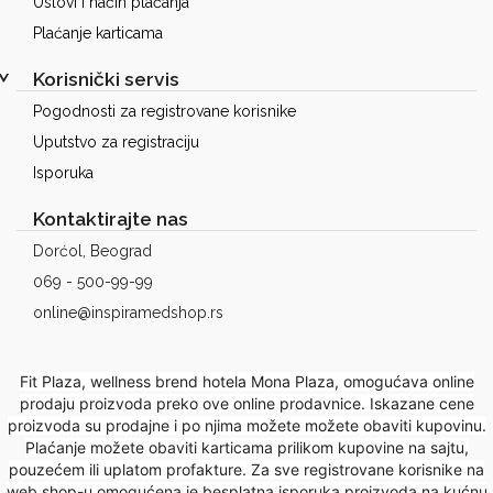
Uslovi i način plaćanja
Plaćanje karticama
Korisnički servis
Pogodnosti za registrovane korisnike
Uputstvo za registraciju
Isporuka
Kontaktirajte nas
Dorćol, Beograd
069 - 500-99-99
online@inspiramedshop.rs
Fit Plaza, wellness brend hotela Mona Plaza, omogućava online
prodaju proizvoda preko ove online prodavnice. Iskazane cene
proizvoda su prodajne i po njima možete možete obaviti kupovinu.
Plaćanje možete obaviti karticama prilikom kupovine na sajtu,
pouzećem ili uplatom profakture. Za sve registrovane korisnike na
web shop-u omogućena je besplatna isporuka proizvoda na kućnu