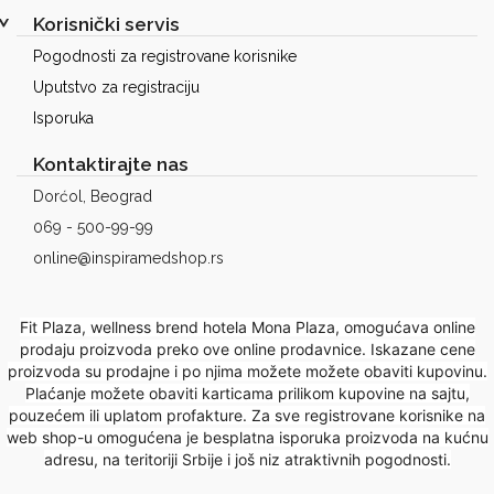
Korisnički servis
Pogodnosti za registrovane korisnike
Uputstvo za registraciju
Isporuka
Kontaktirajte nas
Dorćol, Beograd
069 - 500-99-99
online@inspiramedshop.rs
Fit Plaza, wellness brend hotela Mona Plaza, omogućava online
prodaju proizvoda preko ove online prodavnice. Iskazane cene
proizvoda su prodajne i po njima možete možete obaviti kupovinu.
Plaćanje možete obaviti karticama prilikom kupovine na sajtu,
pouzećem ili uplatom profakture. Za sve registrovane korisnike na
web shop-u omogućena je besplatna isporuka proizvoda na kućnu
adresu, na teritoriji Srbije i još niz atraktivnih pogodnosti.