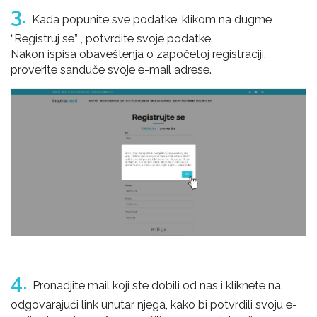
za
3.
Kada popunite sve podatke, klikom na dugme
čišćenje
kafe
“Registruj se” , potvrdite svoje podatke.
aparata
Nakon ispisa obaveštenja o započetoj registraciji,
proverite sanduče svoje e-mail adrese.
4.
Pronadjite mail koji ste dobili od nas i kliknete na
odgovarajući link unutar njega, kako bi potvrdili svoju e-