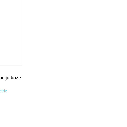
aciju kože
trix