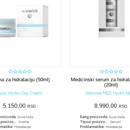
Nije dostupno
Kupi
a za hidrataciju (50ml)
Medicinski serum za hidrat
(20ml)
asic Hydro Day Cream
Intensive MED Hydro Ma
5.150,00
8.990,00
RSD.
RSD.
roizvoda:
Suva koža
Rang proizvoda:
Suva koža
Tipovi proizvoda:
Krema
Tipovi proizvoda:
Serum
matike:
Hidratacija
Problematike:
Hidratacija