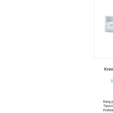
Krem
B
Rang p
Proble