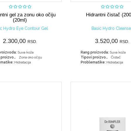
Nije dostupno
Nije dostupn
ntni gel za zonu oko očiju
Hidrantni čistač (20
(20ml)
ic Hydro Eye Contour Gel
Basic Hydro Cleanse
2.300,00
3.520,00
RSD.
RSD.
roizvoda:
Suva koža
Rang proizvoda:
Suva koža
Tipovi proizvoda:
Zona oko očiju
Tipovi proizvoda:
Čistač
matike:
Hidratacija
Problematike:
Hidratacija