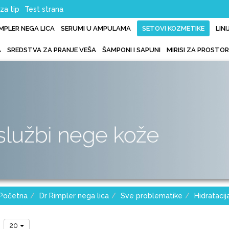
za tip
Test strana
IMPLER NEGA LICA
SERUMI U AMPULAMA
SETOVI KOZMETIKE
LIN
A
SREDSTVA ZA PRANJE VEŠA
ŠAMPONI I SAPUNI
MIRISI ZA PROSTOR
Početna
Dr Rimpler nega lica
Sve problematike
Hidratacij
5
20