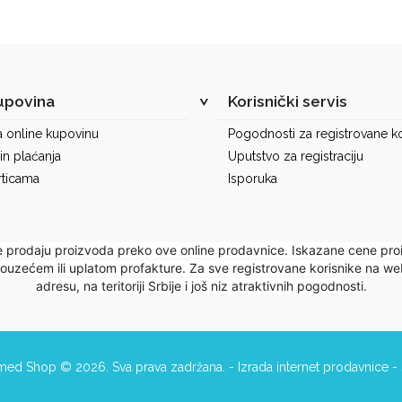
upovina
Korisnički servis
a online kupovinu
Pogodnosti za registrovane ko
in plaćanja
Uputstvo za registraciju
rticama
Isporuka
e prodaju proizvoda preko ove online prodavnice. Iskazane cene pro
 pouzećem ili uplatom profakture. Za sve registrovane korisnike na
adresu, na teritoriji Srbije i još niz atraktivnih pogodnosti.
:med Shop © 2026. Sva prava zadržana. -
Izrada internet prodavnice
-