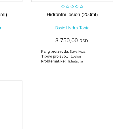
o
Nije dostupno
0ml)
Hidrantni losion (200ml)
r
Basic Hydro Tonic
3.750,00
RSD.
Rang proizvoda:
Suva koža
Tipovi proizvoda:
Losion
Problematike:
Hidratacija