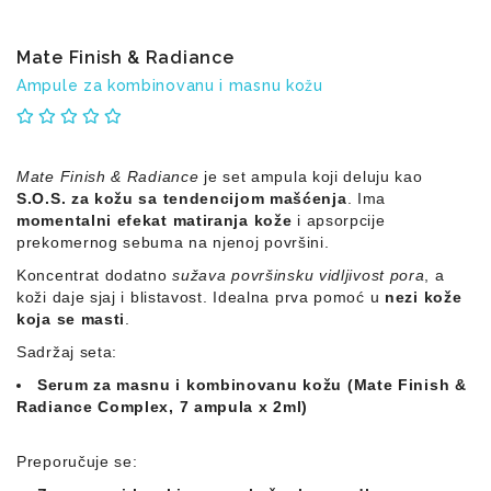
Sredstva
za
čišćenje
Mate Finish & Radiance
domaćinstva
Ampule za kombinovanu i masnu kožu
Sredstva
za
pranje
podova
Mate Finish & Radiance
je set ampula koji deluju kao
S.O.S. za kožu sa tendencijom mašćenja
. Ima
Sredstva
momentalni efekat matiranja kože
i apsorpcije
za
prekomernog sebuma na njenoj površini.
pranje
Koncentrat dodatno
sužava površinsku vidljivost pora
, a
veša
koži daje sjaj i blistavost. Idealna prva pomoć u
nezi kože
Šamponi
koja se masti
.
Sadržaj seta:
sapuni
Serum za masnu i kombinovanu kožu (Mate Finish &
Mirisi
Radiance Complex, 7 ampula x 2ml)
za
prostorije
Preporučuje se:
Sredstva