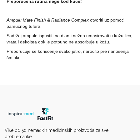
Preporučena rutina nege kod kuće:
Ampulu Mate Finish & Radiance Complex
otvoriti uz pomoć
pamučnog tufera.
Sadržaj ampule ispustiti na dlan i nežno umasiravati u kožu lica,
vrata i dekoltea dok je potpuno ne apsorbuje u kožu.
Preporučuje se korišćenje svako jutro, naročito pre nanošenja
šminke.
Više od 50 nemačkih medicinskih proizvoda za sve
problematike.