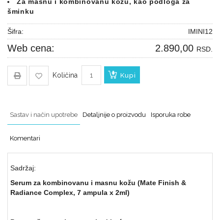
Za masnu i kombinovanu kožu, kao podloga za
za
šminku
čišćenje
kafe
Šifra:
IMINI12
aparata
Web cena:
2.890,00
RSD.
Količina
Kupi
Sastav i način upotrebe
Detaljnije o proizvodu
Isporuka robe
Komentari
Sadržaj:
Serum za kombinovanu i masnu kožu (Mate Finish &
Radiance Complex, 7 ampula x 2ml)