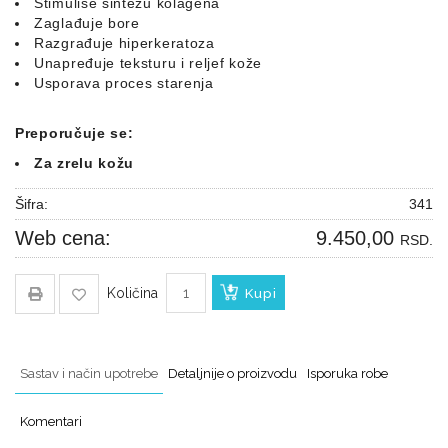
Stimuliše sintezu kolagena
za
Zaglađuje bore
čišćenje
Razgrađuje hiperkeratoza
kafe
Unapređuje teksturu i reljef kože
aparata
Usporava proces starenja
Preporučuje se:
Za zrelu kožu
Šifra:
341
Web cena:
9.450,00
RSD.
Količina
Kupi
Sastav i način upotrebe
Detaljnije o proizvodu
Isporuka robe
Komentari