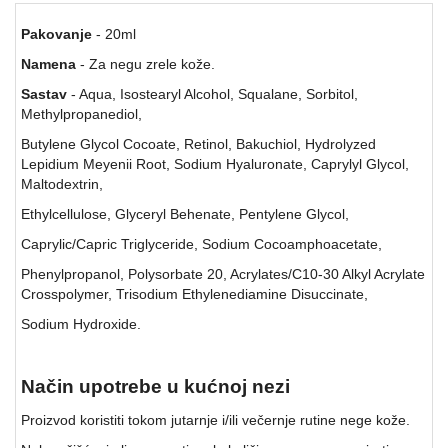
Pakovanje
- 20ml
Namena
- Za negu zrele kože.
Sastav
- Aqua, Isostearyl Alcohol, Squalane, Sorbitol,
Methylpropanediol,
Butylene Glycol Cocoate, Retinol, Bakuchiol, Hydrolyzed
Lepidium Meyenii Root, Sodium Hyaluronate, Caprylyl Glycol,
Maltodextrin,
Ethylcellulose, Glyceryl Behenate, Pentylene Glycol,
Caprylic/Capric Triglyceride, Sodium Cocoamphoacetate,
Phenylpropanol, Polysorbate 20, Acrylates/C10-30 Alkyl Acrylate
Crosspolymer, Trisodium Ethylenediamine Disuccinate,
Sodium Hydroxide.
Način upotrebe u kućnoj nezi
Proizvod koristiti tokom jutarnje i/ili večernje rutine nege kože.