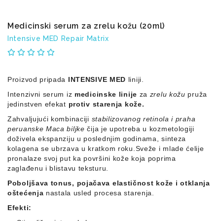
Sredstva
za
čišćenje
Medicinski serum za zrelu kožu (20ml)
domaćinstva
Intensive MED Repair Matrix
Sredstva
za
pranje
podova
Proizvod pripada
INTENSIVE MED
liniji.
Intenzivni serum iz
medicinske linije
za
zrelu kožu
pruža
Sredstva
jedinstven efekat
protiv starenja kože.
za
pranje
Zahvaljujući kombinaciji
stabilizovanog retinola i praha
veša
peruanske Maca biljke
čija je upotreba u kozmetologiji
doživela ekspanziju u poslednjim godinama, sinteza
Šamponi
kolagena se ubrzava u kratkom roku.
Sveže i mlade ćelije
pronalaze svoj put ka površini kože koja poprima
sapuni
zaglađenu i blistavu teksturu.
Mirisi
Poboljšava tonus, pojačava elastičnost kože
i otklanja
za
oštećenja
nastala usled procesa starenja.
prostorije
Efekti:
Sredstva