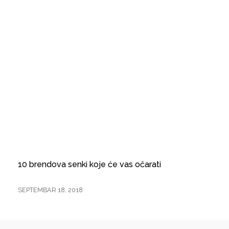
za
čišćenje
kafe
aparata
10 brendova senki koje će vas očarati
SEPTEMBAR 18, 2018