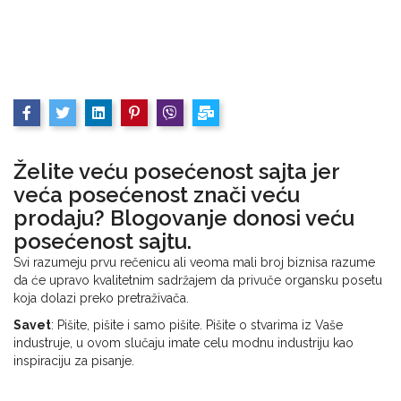
Sredstva
za
čišćenje
domaćinstva
Sredstva
za
pranje
podova
Želite veću posećenost sajta jer
Sredstva
za
veća posećenost znači veću
pranje
prodaju? Blogovanje donosi veću
veša
posećenost sajtu.
Šamponi
Svi razumeju prvu rečenicu ali veoma mali broj biznisa razume
da će upravo kvalitetnim sadržajem da privuče organsku posetu
sapuni
koja dolazi preko pretraživača.
Mirisi
Savet
: Pišite, pišite i samo pišite. Pišite o stvarima iz Vaše
za
industruje, u ovom slučaju imate celu modnu industriju kao
prostorije
inspiraciju za pisanje.
Sredstva