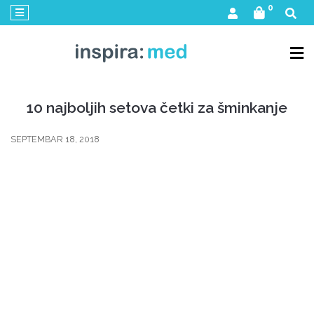
×
0
Inspira:med
nega
lica
Dr
10 najboljih setova četki za šminkanje
Rimpler
nega
SEPTEMBAR 18, 2018
lica
Serumi
u
ampulama
Setovi
kozmetike
Linija
za
sunčanje