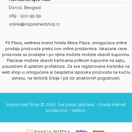
Dorćol, Beograd
069 - 500-99-99
online@inspiramedshop.rs
Fit Plaza, wellness brend hotela Mona Plaza, omogućava online
prodaju proizvoda preko ove online prodavnice. Iskazane cene
proizvoda su prodajne i po njima možete možete obaviti kupovinu.
Plaćanje možete obaviti karticama prilikom kupovine na sajtu,
pouzećem ili uplatom profakture. Za sve registrovane korisnike na
web shop-u omogućena je besplatna isporuka proizvoda na kućnu
adresu, na teritoriji Srbije i još niz atraktivnih pogodnosti.
Inspira:med Shop © 2026. Sva prava zadržana. -
Izrada internet
prodavnice
-
Selltico.