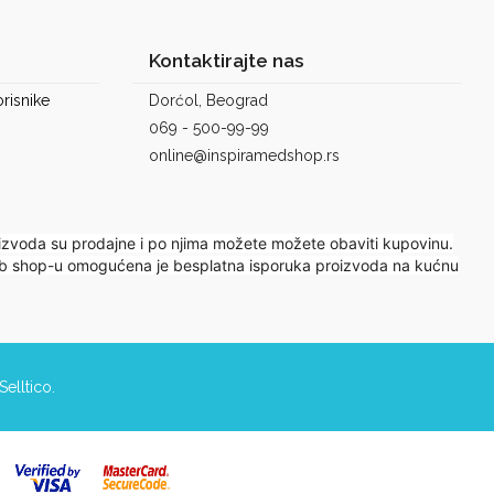
Kontaktirajte nas
risnike
Dorćol, Beograd
069 - 500-99-99
online@inspiramedshop.rs
izvoda su prodajne i po njima možete možete obaviti kupovinu.
 web shop-u omogućena je besplatna isporuka proizvoda na kućnu
Selltico.