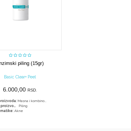
Kupi
nzimski piling (15gr)
Basic Clear+ Peel
6.000,00
RSD.
roizvoda:
Masna i kombinovana koža
Tipovi proizvoda:
Piling
matike:
Akne