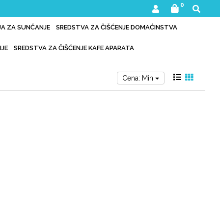
0
IJA ZA SUNČANJE
SREDSTVA ZA ČIŠĆENJE DOMAĆINSTVA
IJE
SREDSTVA ZA ČIŠĆENJE KAFE APARATA
Cena: Min