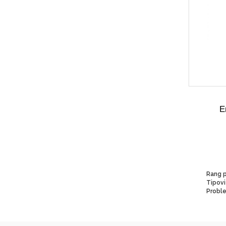
E
Rang p
Proble